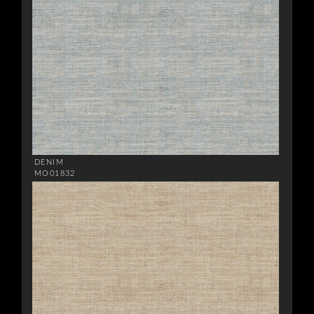
DENIM
MO01832