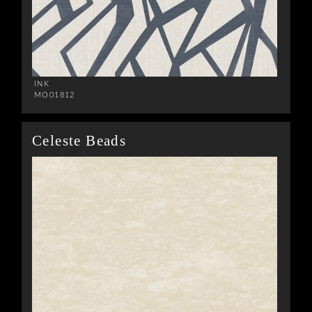
INK
MO01812
Celeste Beads