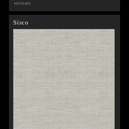
MO01842
Sisco