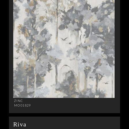
ZINC
MO01829
Riva