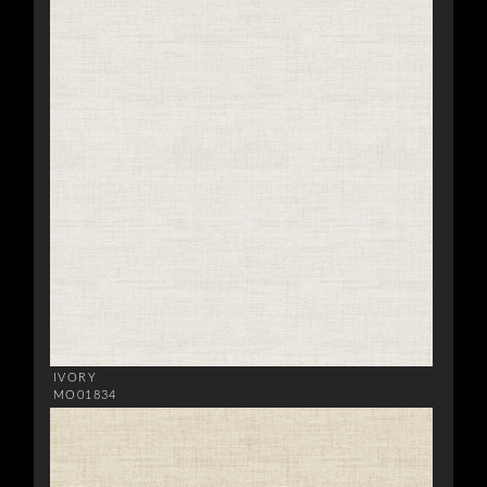
IVORY
MO01834