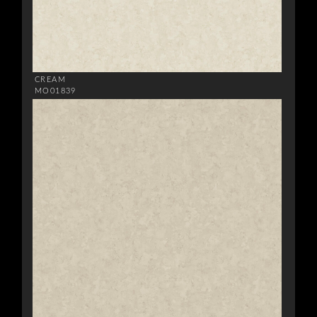
CREAM
MO01839