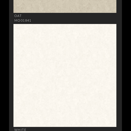
OAT
MO01841
WHITE