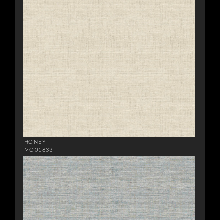
HONEY
MO01833