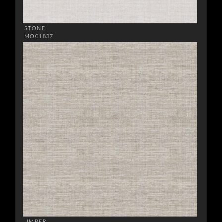
STONE
MO01837
UMBER