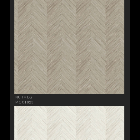
NUTMEG
MO01823