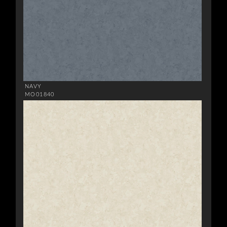
NAVY
MO01840