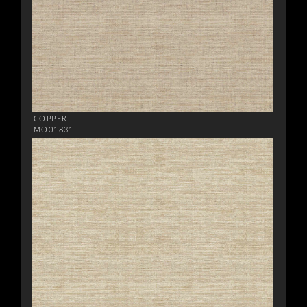
COPPER
MO01831